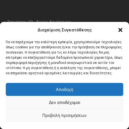
Ταυγέτου 19 , Αγιος Δημήτριος
ΤΚ 17343
Διαχείριση Συγκατάθεσης
Τηλ. 210 5227696
Για να παρέχουμε την καλύτερη εμπειρία, χρησιμοποιούμε τεχνολογίες
email:
info@generalmusic.gr
όπως cookies για την αποθήκευση ή/και την πρόσβαση σε πληροφορίες
συσκευών. Η συγκατάθεση για τις εν λόγω τεχνολογίες θα μας
επιτρέψει να επεξεργαστούμε δεδομένα προσωπικού χαρακτήρα, όπως
συμπεριφορά περιήγησης ή μοναδικά αναγνωριστικά σε αυτόν τον
Ωρες Λειτουργίας:
ιστότοπο. Η μη συγκατάθεση ή η ανάκληση της συγκατάθεσης, μπορεί
να επηρεάσει αρνητικά ορισμένες λειτουργίες και δυνατότητες.
Δευτέρα – Παρασκευή 10:00 – 17:00
Αποδοχή
Δεν αποδέχομαι
Προβολή προτιμήσεων
© Copyright General Music