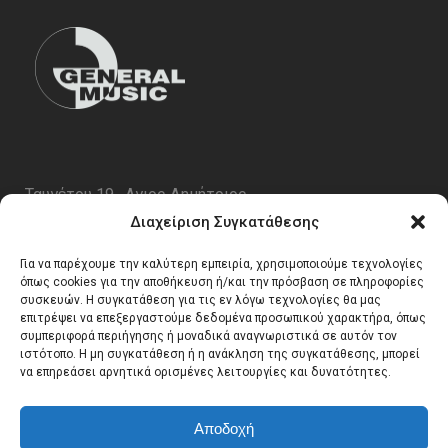
Ταυγέτου 19 , Αγιος Δημήτριος
ΤΚ 17343
Διαχείριση Συγκατάθεσης
Τηλ. 210 5227696
Για να παρέχουμε την καλύτερη εμπειρία, χρησιμοποιούμε τεχνολογίες
email:
info@generalmusic.gr
όπως cookies για την αποθήκευση ή/και την πρόσβαση σε πληροφορίες
συσκευών. Η συγκατάθεση για τις εν λόγω τεχνολογίες θα μας
επιτρέψει να επεξεργαστούμε δεδομένα προσωπικού χαρακτήρα, όπως
συμπεριφορά περιήγησης ή μοναδικά αναγνωριστικά σε αυτόν τον
Ωρες Λειτουργίας:
ιστότοπο. Η μη συγκατάθεση ή η ανάκληση της συγκατάθεσης, μπορεί
να επηρεάσει αρνητικά ορισμένες λειτουργίες και δυνατότητες.
Δευτέρα – Παρασκευή 10:00 – 17:00
Αποδοχή