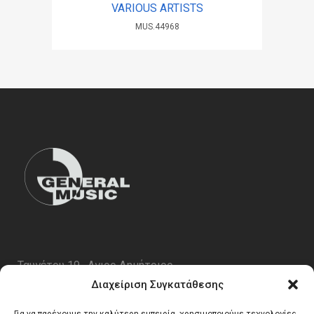
VARIOUS ARTISTS
MUS.44968
Ταυγέτου 19 , Αγιος Δημήτριος
ΤΚ 17343
Διαχείριση Συγκατάθεσης
Τηλ. 210 5227696