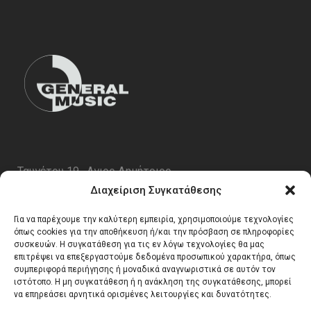
Ταυγέτου 19 , Αγιος Δημήτριος
ΤΚ 17343
Διαχείριση Συγκατάθεσης
Τηλ. 210 5227696
Για να παρέχουμε την καλύτερη εμπειρία, χρησιμοποιούμε τεχνολογίες
email:
info@generalmusic.gr
όπως cookies για την αποθήκευση ή/και την πρόσβαση σε πληροφορίες
συσκευών. Η συγκατάθεση για τις εν λόγω τεχνολογίες θα μας
επιτρέψει να επεξεργαστούμε δεδομένα προσωπικού χαρακτήρα, όπως
συμπεριφορά περιήγησης ή μοναδικά αναγνωριστικά σε αυτόν τον
Ωρες Λειτουργίας:
ιστότοπο. Η μη συγκατάθεση ή η ανάκληση της συγκατάθεσης, μπορεί
να επηρεάσει αρνητικά ορισμένες λειτουργίες και δυνατότητες.
Δευτέρα – Παρασκευή 10:00 – 17:00