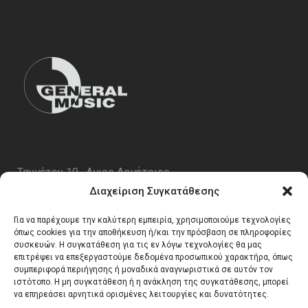
Ταυγέτου 19 , Αγιος Δημήτριος
ΤΚ 17343
Διαχείριση Συγκατάθεσης
Τηλ. 210 5227696
Για να παρέχουμε την καλύτερη εμπειρία, χρησιμοποιούμε τεχνολογίες
email:
info@generalmusic.gr
όπως cookies για την αποθήκευση ή/και την πρόσβαση σε πληροφορίες
συσκευών. Η συγκατάθεση για τις εν λόγω τεχνολογίες θα μας
επιτρέψει να επεξεργαστούμε δεδομένα προσωπικού χαρακτήρα, όπως
συμπεριφορά περιήγησης ή μοναδικά αναγνωριστικά σε αυτόν τον
Ωρες Λειτουργίας:
ιστότοπο. Η μη συγκατάθεση ή η ανάκληση της συγκατάθεσης, μπορεί
να επηρεάσει αρνητικά ορισμένες λειτουργίες και δυνατότητες.
Δευτέρα – Παρασκευή 10:00 – 17:00