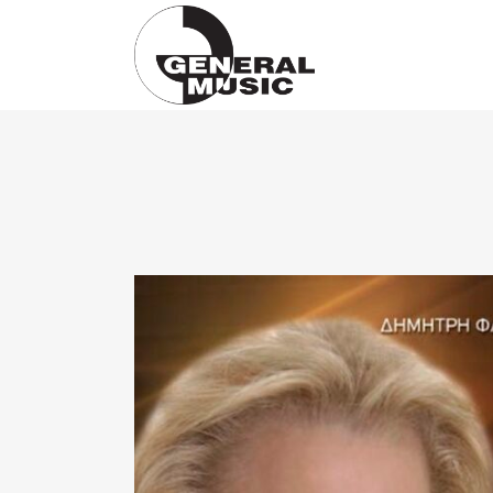
Products
search