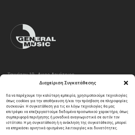
Ταυγέτου 19 , Αγιος Δημήτριος
ΤΚ 17343
Διαχείριση Συγκατάθεσης
Τηλ. 210 5227696
Για να παρέχουμε την καλύτερη εμπειρία, χρησιμοποιούμε τεχνολογίες
email:
info@generalmusic.gr
όπως cookies για την αποθήκευση ή/και την πρόσβαση σε πληροφορίες
συσκευών. Η συγκατάθεση για τις εν λόγω τεχνολογίες θα μας
επιτρέψει να επεξεργαστούμε δεδομένα προσωπικού χαρακτήρα, όπως
συμπεριφορά περιήγησης ή μοναδικά αναγνωριστικά σε αυτόν τον
Ωρες Λειτουργίας:
ιστότοπο. Η μη συγκατάθεση ή η ανάκληση της συγκατάθεσης, μπορεί
να επηρεάσει αρνητικά ορισμένες λειτουργίες και δυνατότητες.
Δευτέρα – Παρασκευή 10:00 – 17:00