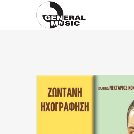
Products
search