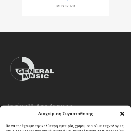
MUS.87379
Ταυγέτου 19 , Αγιος Δημήτριος
ΤΚ 17343
Διαχείριση Συγκατάθεσης
Τηλ. 210 5227696
Για να παρέχουμε την καλύτερη εμπειρία, χρησιμοποιούμε τεχνολογίες
email:
info@generalmusic.gr