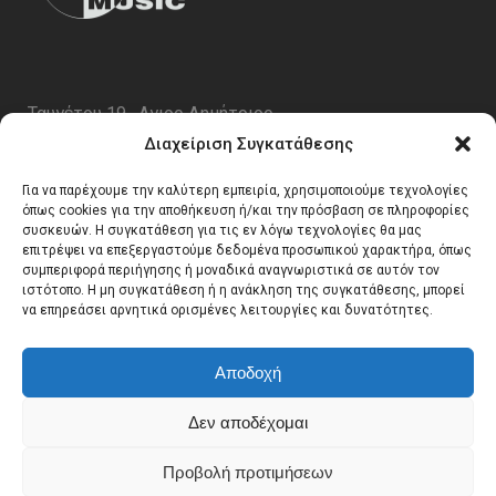
Ταυγέτου 19 , Αγιος Δημήτριος
ΤΚ 17343
Διαχείριση Συγκατάθεσης
Τηλ. 210 5227696
Για να παρέχουμε την καλύτερη εμπειρία, χρησιμοποιούμε τεχνολογίες
email:
info@generalmusic.gr
όπως cookies για την αποθήκευση ή/και την πρόσβαση σε πληροφορίες
συσκευών. Η συγκατάθεση για τις εν λόγω τεχνολογίες θα μας
επιτρέψει να επεξεργαστούμε δεδομένα προσωπικού χαρακτήρα, όπως
συμπεριφορά περιήγησης ή μοναδικά αναγνωριστικά σε αυτόν τον
Ωρες Λειτουργίας:
ιστότοπο. Η μη συγκατάθεση ή η ανάκληση της συγκατάθεσης, μπορεί
να επηρεάσει αρνητικά ορισμένες λειτουργίες και δυνατότητες.
Δευτέρα – Παρασκευή 10:00 – 17:00
Αποδοχή
Δεν αποδέχομαι
Προβολή προτιμήσεων