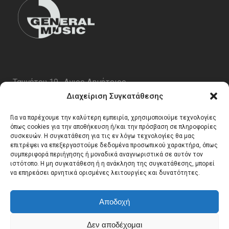
Ταυγέτου 19 , Αγιος Δημήτριος
ΤΚ 17343
Διαχείριση Συγκατάθεσης
Τηλ. 210 5227696
Για να παρέχουμε την καλύτερη εμπειρία, χρησιμοποιούμε τεχνολογίες
email:
info@generalmusic.gr
όπως cookies για την αποθήκευση ή/και την πρόσβαση σε πληροφορίες
συσκευών. Η συγκατάθεση για τις εν λόγω τεχνολογίες θα μας
επιτρέψει να επεξεργαστούμε δεδομένα προσωπικού χαρακτήρα, όπως
συμπεριφορά περιήγησης ή μοναδικά αναγνωριστικά σε αυτόν τον
Ωρες Λειτουργίας:
ιστότοπο. Η μη συγκατάθεση ή η ανάκληση της συγκατάθεσης, μπορεί
να επηρεάσει αρνητικά ορισμένες λειτουργίες και δυνατότητες.
Δευτέρα – Παρασκευή 10:00 – 17:00
Αποδοχή
Δεν αποδέχομαι