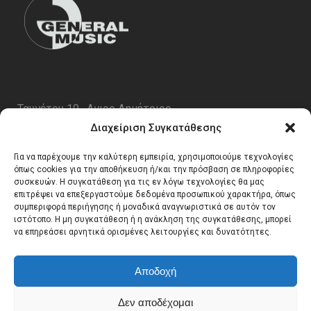
Ταυγέτου 19 , Αγιος Δημήτριος
ΤΚ 17343
Διαχείριση Συγκατάθεσης
Τηλ. 210 5227696
Για να παρέχουμε την καλύτερη εμπειρία, χρησιμοποιούμε τεχνολογίες
email:
info@generalmusic.gr
όπως cookies για την αποθήκευση ή/και την πρόσβαση σε πληροφορίες
συσκευών. Η συγκατάθεση για τις εν λόγω τεχνολογίες θα μας
επιτρέψει να επεξεργαστούμε δεδομένα προσωπικού χαρακτήρα, όπως
συμπεριφορά περιήγησης ή μοναδικά αναγνωριστικά σε αυτόν τον
Ωρες Λειτουργίας:
ιστότοπο. Η μη συγκατάθεση ή η ανάκληση της συγκατάθεσης, μπορεί
να επηρεάσει αρνητικά ορισμένες λειτουργίες και δυνατότητες.
Δευτέρα – Παρασκευή 10:00 – 17:00
Αποδοχή
Δεν αποδέχομαι