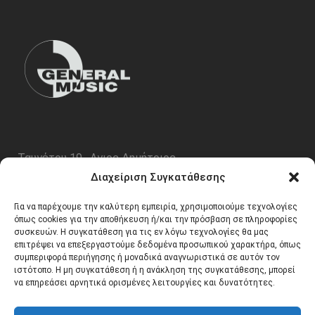
Ταυγέτου 19 , Αγιος Δημήτριος
ΤΚ 17343
Διαχείριση Συγκατάθεσης
Τηλ. 210 5227696
Για να παρέχουμε την καλύτερη εμπειρία, χρησιμοποιούμε τεχνολογίες
email:
info@generalmusic.gr
όπως cookies για την αποθήκευση ή/και την πρόσβαση σε πληροφορίες
συσκευών. Η συγκατάθεση για τις εν λόγω τεχνολογίες θα μας
επιτρέψει να επεξεργαστούμε δεδομένα προσωπικού χαρακτήρα, όπως
συμπεριφορά περιήγησης ή μοναδικά αναγνωριστικά σε αυτόν τον
Ωρες Λειτουργίας:
ιστότοπο. Η μη συγκατάθεση ή η ανάκληση της συγκατάθεσης, μπορεί
να επηρεάσει αρνητικά ορισμένες λειτουργίες και δυνατότητες.
Δευτέρα – Παρασκευή 10:00 – 17:00