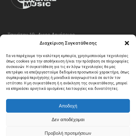
Ταυγέτου 19 , Αγιος Δημήτριος
ΤΚ 17343
Διαχείριση Συγκατάθεσης
Τηλ. 210 5227696
Για να παρέχουμε την καλύτερη εμπειρία, χρησιμοποιούμε τεχνολογίες
email:
info@generalmusic.gr
όπως cookies για την αποθήκευση ή/και την πρόσβαση σε πληροφορίες
συσκευών. Η συγκατάθεση για τις εν λόγω τεχνολογίες θα μας
επιτρέψει να επεξεργαστούμε δεδομένα προσωπικού χαρακτήρα, όπως
συμπεριφορά περιήγησης ή μοναδικά αναγνωριστικά σε αυτόν τον
Ωρες Λειτουργίας:
ιστότοπο. Η μη συγκατάθεση ή η ανάκληση της συγκατάθεσης, μπορεί
να επηρεάσει αρνητικά ορισμένες λειτουργίες και δυνατότητες.
Δευτέρα – Παρασκευή 10:00 – 17:00
Αποδοχή
Δεν αποδέχομαι
Προβολή προτιμήσεων