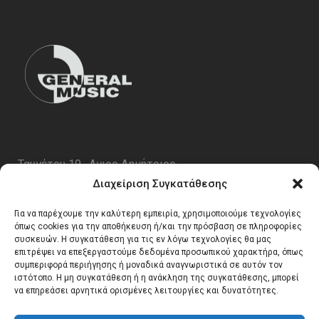
Ταυγέτου 19 , Αγιος Δημήτριος
ΤΚ 17343
Διαχείριση Συγκατάθεσης
Τηλ. 210 5227696
Για να παρέχουμε την καλύτερη εμπειρία, χρησιμοποιούμε τεχνολογίες
email:
info@generalmusic.gr
όπως cookies για την αποθήκευση ή/και την πρόσβαση σε πληροφορίες
συσκευών. Η συγκατάθεση για τις εν λόγω τεχνολογίες θα μας
επιτρέψει να επεξεργαστούμε δεδομένα προσωπικού χαρακτήρα, όπως
συμπεριφορά περιήγησης ή μοναδικά αναγνωριστικά σε αυτόν τον
Ωρες Λειτουργίας:
ιστότοπο. Η μη συγκατάθεση ή η ανάκληση της συγκατάθεσης, μπορεί
να επηρεάσει αρνητικά ορισμένες λειτουργίες και δυνατότητες.
Δευτέρα – Παρασκευή 10:00 – 17:00