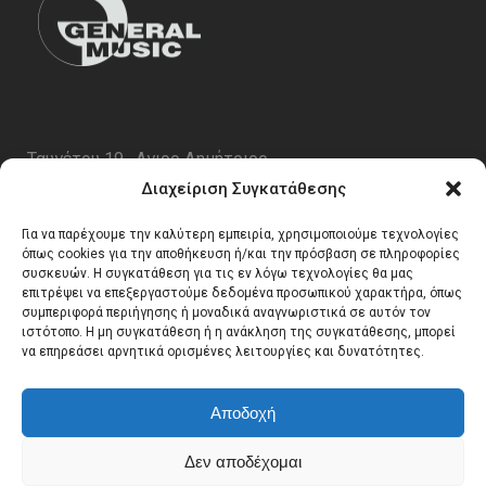
Ταυγέτου 19 , Αγιος Δημήτριος
ΤΚ 17343
Διαχείριση Συγκατάθεσης
Τηλ. 210 5227696
Για να παρέχουμε την καλύτερη εμπειρία, χρησιμοποιούμε τεχνολογίες
email:
info@generalmusic.gr
όπως cookies για την αποθήκευση ή/και την πρόσβαση σε πληροφορίες
συσκευών. Η συγκατάθεση για τις εν λόγω τεχνολογίες θα μας
επιτρέψει να επεξεργαστούμε δεδομένα προσωπικού χαρακτήρα, όπως
συμπεριφορά περιήγησης ή μοναδικά αναγνωριστικά σε αυτόν τον
Ωρες Λειτουργίας:
ιστότοπο. Η μη συγκατάθεση ή η ανάκληση της συγκατάθεσης, μπορεί
να επηρεάσει αρνητικά ορισμένες λειτουργίες και δυνατότητες.
Δευτέρα – Παρασκευή 10:00 – 17:00
Αποδοχή
Δεν αποδέχομαι