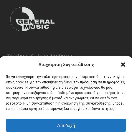
Ταυγέτου 19 , Αγιος Δημήτριος
ΤΚ 17343
Διαχείριση Συγκατάθεσης
Τηλ. 210 5227696
Για να παρέχουμε την καλύτερη εμπειρία, χρησιμοποιούμε τεχνολογίες
email:
info@generalmusic.gr
όπως cookies για την αποθήκευση ή/και την πρόσβαση σε πληροφορίες
συσκευών. Η συγκατάθεση για τις εν λόγω τεχνολογίες θα μας
επιτρέψει να επεξεργαστούμε δεδομένα προσωπικού χαρακτήρα, όπως
συμπεριφορά περιήγησης ή μοναδικά αναγνωριστικά σε αυτόν τον
Ωρες Λειτουργίας:
ιστότοπο. Η μη συγκατάθεση ή η ανάκληση της συγκατάθεσης, μπορεί
να επηρεάσει αρνητικά ορισμένες λειτουργίες και δυνατότητες.
Δευτέρα – Παρασκευή 10:00 – 17:00
Αποδοχή