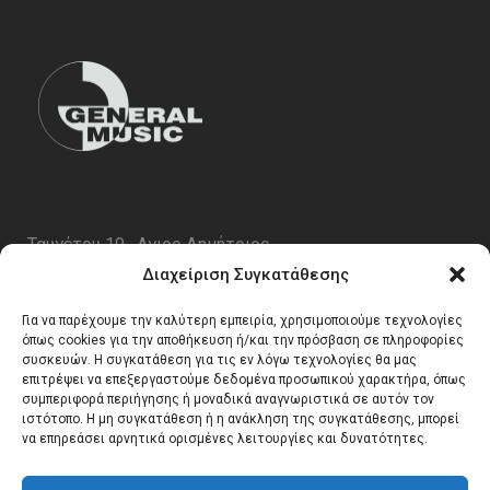
Ταυγέτου 19 , Αγιος Δημήτριος
ΤΚ 17343
Διαχείριση Συγκατάθεσης
Τηλ. 210 5227696
Για να παρέχουμε την καλύτερη εμπειρία, χρησιμοποιούμε τεχνολογίες
email:
info@generalmusic.gr
όπως cookies για την αποθήκευση ή/και την πρόσβαση σε πληροφορίες
συσκευών. Η συγκατάθεση για τις εν λόγω τεχνολογίες θα μας
επιτρέψει να επεξεργαστούμε δεδομένα προσωπικού χαρακτήρα, όπως
συμπεριφορά περιήγησης ή μοναδικά αναγνωριστικά σε αυτόν τον
Ωρες Λειτουργίας:
ιστότοπο. Η μη συγκατάθεση ή η ανάκληση της συγκατάθεσης, μπορεί
να επηρεάσει αρνητικά ορισμένες λειτουργίες και δυνατότητες.
Δευτέρα – Παρασκευή 10:00 – 17:00