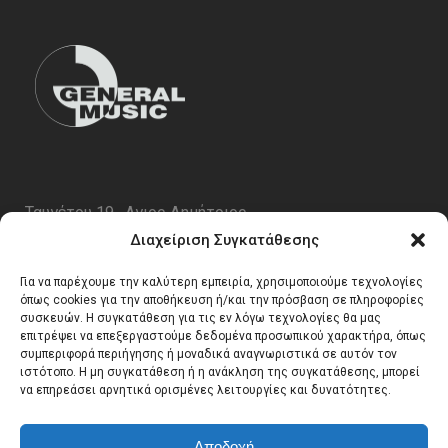
Ταυγέτου 19 , Αγιος Δημήτριος
ΤΚ 17343
Διαχείριση Συγκατάθεσης
Τηλ. 210 5227696
Για να παρέχουμε την καλύτερη εμπειρία, χρησιμοποιούμε τεχνολογίες
email:
info@generalmusic.gr
όπως cookies για την αποθήκευση ή/και την πρόσβαση σε πληροφορίες
συσκευών. Η συγκατάθεση για τις εν λόγω τεχνολογίες θα μας
επιτρέψει να επεξεργαστούμε δεδομένα προσωπικού χαρακτήρα, όπως
συμπεριφορά περιήγησης ή μοναδικά αναγνωριστικά σε αυτόν τον
Ωρες Λειτουργίας:
ιστότοπο. Η μη συγκατάθεση ή η ανάκληση της συγκατάθεσης, μπορεί
να επηρεάσει αρνητικά ορισμένες λειτουργίες και δυνατότητες.
Δευτέρα – Παρασκευή 10:00 – 17:00
Αποδοχή