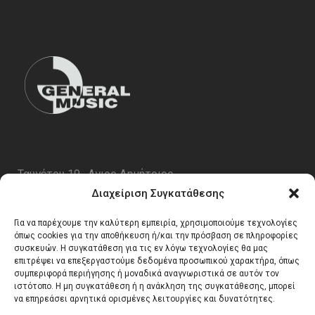
Ταυγέτου 19 , Αγιος Δημήτριος
ΤΚ 17343
Διαχείριση Συγκατάθεσης
Τηλ. 210 5227696
Για να παρέχουμε την καλύτερη εμπειρία, χρησιμοποιούμε τεχνολογίες
email:
info@generalmusic.gr
όπως cookies για την αποθήκευση ή/και την πρόσβαση σε πληροφορίες
συσκευών. Η συγκατάθεση για τις εν λόγω τεχνολογίες θα μας
επιτρέψει να επεξεργαστούμε δεδομένα προσωπικού χαρακτήρα, όπως
συμπεριφορά περιήγησης ή μοναδικά αναγνωριστικά σε αυτόν τον
Ωρες Λειτουργίας:
ιστότοπο. Η μη συγκατάθεση ή η ανάκληση της συγκατάθεσης, μπορεί
να επηρεάσει αρνητικά ορισμένες λειτουργίες και δυνατότητες.
Δευτέρα – Παρασκευή 10:00 – 17:00