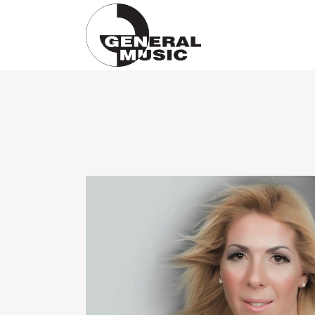
Products
search