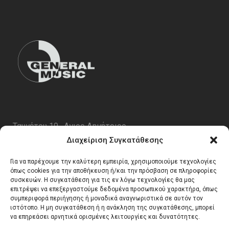
Ταυγέτου 19 , Αγιος Δημήτριος
ΤΚ 17343
Διαχείριση Συγκατάθεσης
Τηλ. 210 5227696
Για να παρέχουμε την καλύτερη εμπειρία, χρησιμοποιούμε τεχνολογίες
email:
info@generalmusic.gr
όπως cookies για την αποθήκευση ή/και την πρόσβαση σε πληροφορίες
συσκευών. Η συγκατάθεση για τις εν λόγω τεχνολογίες θα μας
επιτρέψει να επεξεργαστούμε δεδομένα προσωπικού χαρακτήρα, όπως
συμπεριφορά περιήγησης ή μοναδικά αναγνωριστικά σε αυτόν τον
Ωρες Λειτουργίας:
ιστότοπο. Η μη συγκατάθεση ή η ανάκληση της συγκατάθεσης, μπορεί
να επηρεάσει αρνητικά ορισμένες λειτουργίες και δυνατότητες.
Δευτέρα – Παρασκευή 10:00 – 17:00