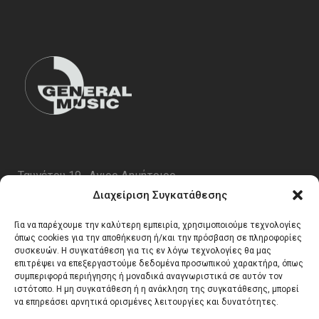
Ταυγέτου 19 , Αγιος Δημήτριος
ΤΚ 17343
Διαχείριση Συγκατάθεσης
Τηλ. 210 5227696
Για να παρέχουμε την καλύτερη εμπειρία, χρησιμοποιούμε τεχνολογίες
email:
info@generalmusic.gr
όπως cookies για την αποθήκευση ή/και την πρόσβαση σε πληροφορίες
συσκευών. Η συγκατάθεση για τις εν λόγω τεχνολογίες θα μας
επιτρέψει να επεξεργαστούμε δεδομένα προσωπικού χαρακτήρα, όπως
συμπεριφορά περιήγησης ή μοναδικά αναγνωριστικά σε αυτόν τον
Ωρες Λειτουργίας:
ιστότοπο. Η μη συγκατάθεση ή η ανάκληση της συγκατάθεσης, μπορεί
να επηρεάσει αρνητικά ορισμένες λειτουργίες και δυνατότητες.
Δευτέρα – Παρασκευή 10:00 – 17:00