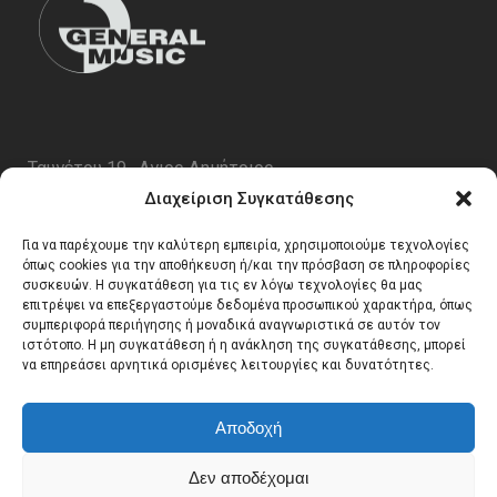
Ταυγέτου 19 , Αγιος Δημήτριος
ΤΚ 17343
Διαχείριση Συγκατάθεσης
Τηλ. 210 5227696
Για να παρέχουμε την καλύτερη εμπειρία, χρησιμοποιούμε τεχνολογίες
email:
info@generalmusic.gr
όπως cookies για την αποθήκευση ή/και την πρόσβαση σε πληροφορίες
συσκευών. Η συγκατάθεση για τις εν λόγω τεχνολογίες θα μας
επιτρέψει να επεξεργαστούμε δεδομένα προσωπικού χαρακτήρα, όπως
συμπεριφορά περιήγησης ή μοναδικά αναγνωριστικά σε αυτόν τον
Ωρες Λειτουργίας:
ιστότοπο. Η μη συγκατάθεση ή η ανάκληση της συγκατάθεσης, μπορεί
να επηρεάσει αρνητικά ορισμένες λειτουργίες και δυνατότητες.
Δευτέρα – Παρασκευή 10:00 – 17:00
Αποδοχή
Δεν αποδέχομαι