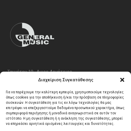
Ταυγέτου 19 , Αγιος Δημήτριος
ΤΚ 17343
Διαχείριση Συγκατάθεσης
Τηλ. 210 5227696
Για να παρέχουμε την καλύτερη εμπειρία, χρησιμοποιούμε τεχνολογίες
email:
info@generalmusic.gr
όπως cookies για την αποθήκευση ή/και την πρόσβαση σε πληροφορίες
συσκευών. Η συγκατάθεση για τις εν λόγω τεχνολογίες θα μας
επιτρέψει να επεξεργαστούμε δεδομένα προσωπικού χαρακτήρα, όπως
συμπεριφορά περιήγησης ή μοναδικά αναγνωριστικά σε αυτόν τον
Ωρες Λειτουργίας:
ιστότοπο. Η μη συγκατάθεση ή η ανάκληση της συγκατάθεσης, μπορεί
να επηρεάσει αρνητικά ορισμένες λειτουργίες και δυνατότητες.
Δευτέρα – Παρασκευή 10:00 – 17:00