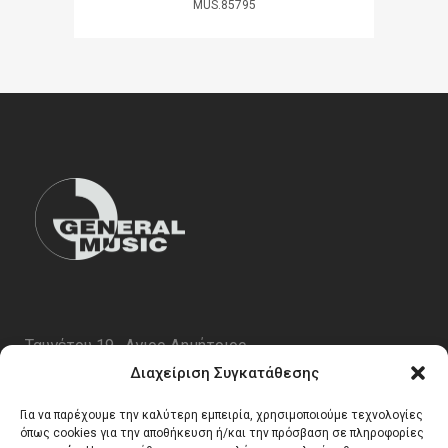
MUS.85795
Ταυγέτου 19 , Αγιος Δημήτριος
ΤΚ 17343
Διαχείριση Συγκατάθεσης
Τηλ. 210 5227696
Για να παρέχουμε την καλύτερη εμπειρία, χρησιμοποιούμε τεχνολογίες
email:
info@generalmusic.gr
όπως cookies για την αποθήκευση ή/και την πρόσβαση σε πληροφορίες