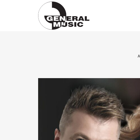
Products
search
Α