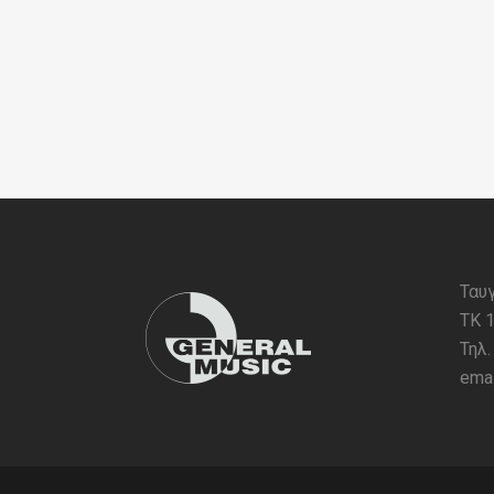
Ταυγ
ΤΚ 
Τηλ
emai