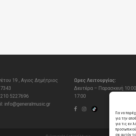
έτου 19 , Αγιος Δημήτριος
Ωρες Λειτουργίας:
17343
Δευτέρα – Παρασκευή 10:00
. 210 5227696
17:00
l:
info@generalmusic.gr
Για να παρέ
για την απ
για τις εν 
προσωπικού
σε αυτόν τ