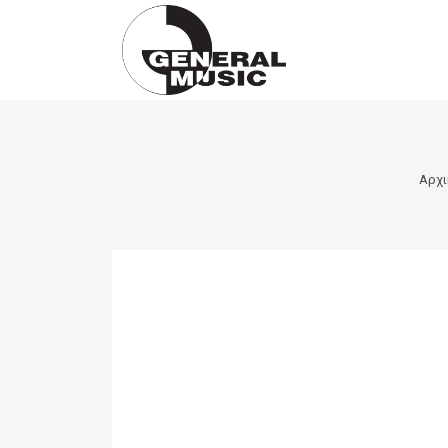
Products
search
Αρχι