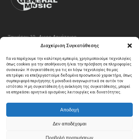
Ταυγέτου 19 , Αγιος Δημήτριος
ΤΚ 17343
Διαχείριση Συγκατάθεσης
Τηλ. 210 5227696
Για να παρέχουμε την καλύτερη εμπειρία, χρησιμοποιούμε τεχνολογίες
email:
info@generalmusic.gr
όπως cookies για την αποθήκευση ή/και την πρόσβαση σε πληροφορίες
συσκευών. Η συγκατάθεση για τις εν λόγω τεχνολογίες θα μας
επιτρέψει να επεξεργαστούμε δεδομένα προσωπικού χαρακτήρα, όπως
συμπεριφορά περιήγησης ή μοναδικά αναγνωριστικά σε αυτόν τον
Ωρες Λειτουργίας:
ιστότοπο. Η μη συγκατάθεση ή η ανάκληση της συγκατάθεσης, μπορεί
να επηρεάσει αρνητικά ορισμένες λειτουργίες και δυνατότητες.
Δευτέρα – Παρασκευή 10:00 – 17:00
Αποδοχή
Δεν αποδέχομαι
Προβολή προτιμήσεων