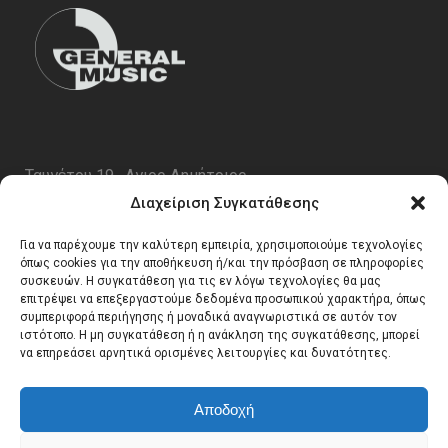
Ταυγέτου 19 , Αγιος Δημήτριος
ΤΚ 17343
Διαχείριση Συγκατάθεσης
Τηλ. 210 5227696
Για να παρέχουμε την καλύτερη εμπειρία, χρησιμοποιούμε τεχνολογίες
email:
info@generalmusic.gr
όπως cookies για την αποθήκευση ή/και την πρόσβαση σε πληροφορίες
συσκευών. Η συγκατάθεση για τις εν λόγω τεχνολογίες θα μας
επιτρέψει να επεξεργαστούμε δεδομένα προσωπικού χαρακτήρα, όπως
συμπεριφορά περιήγησης ή μοναδικά αναγνωριστικά σε αυτόν τον
Ωρες Λειτουργίας:
ιστότοπο. Η μη συγκατάθεση ή η ανάκληση της συγκατάθεσης, μπορεί
να επηρεάσει αρνητικά ορισμένες λειτουργίες και δυνατότητες.
Δευτέρα – Παρασκευή 10:00 – 17:00
Αποδοχή