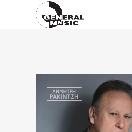
Products
search