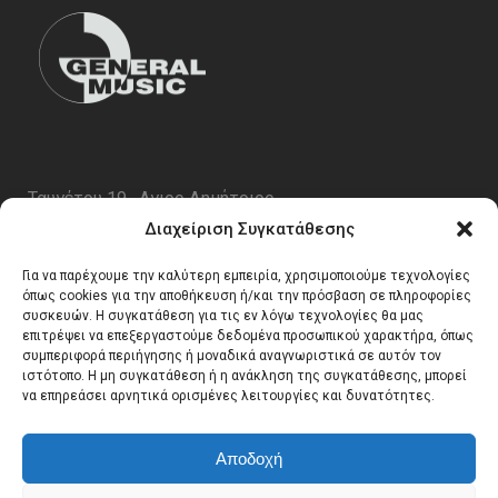
Ταυγέτου 19 , Αγιος Δημήτριος
ΤΚ 17343
Διαχείριση Συγκατάθεσης
Τηλ. 210 5227696
Για να παρέχουμε την καλύτερη εμπειρία, χρησιμοποιούμε τεχνολογίες
email:
info@generalmusic.gr
όπως cookies για την αποθήκευση ή/και την πρόσβαση σε πληροφορίες
συσκευών. Η συγκατάθεση για τις εν λόγω τεχνολογίες θα μας
επιτρέψει να επεξεργαστούμε δεδομένα προσωπικού χαρακτήρα, όπως
συμπεριφορά περιήγησης ή μοναδικά αναγνωριστικά σε αυτόν τον
Ωρες Λειτουργίας:
ιστότοπο. Η μη συγκατάθεση ή η ανάκληση της συγκατάθεσης, μπορεί
να επηρεάσει αρνητικά ορισμένες λειτουργίες και δυνατότητες.
Δευτέρα – Παρασκευή 10:00 – 17:00
Αποδοχή