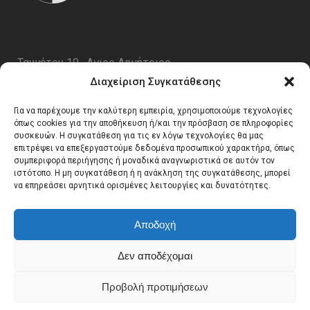
Ταυγέτου 19 , Αγιος Δημήτριος
ΤΚ 17343
Διαχείριση Συγκατάθεσης
Τηλ. 210 5227696
Για να παρέχουμε την καλύτερη εμπειρία, χρησιμοποιούμε τεχνολογίες
email:
info@generalmusic.gr
όπως cookies για την αποθήκευση ή/και την πρόσβαση σε πληροφορίες
συσκευών. Η συγκατάθεση για τις εν λόγω τεχνολογίες θα μας
επιτρέψει να επεξεργαστούμε δεδομένα προσωπικού χαρακτήρα, όπως
συμπεριφορά περιήγησης ή μοναδικά αναγνωριστικά σε αυτόν τον
Ωρες Λειτουργίας:
ιστότοπο. Η μη συγκατάθεση ή η ανάκληση της συγκατάθεσης, μπορεί
να επηρεάσει αρνητικά ορισμένες λειτουργίες και δυνατότητες.
Δευτέρα – Παρασκευή 10:00 – 17:00
Αποδοχή
Δεν αποδέχομαι
Προβολή προτιμήσεων
© Copyright General Music