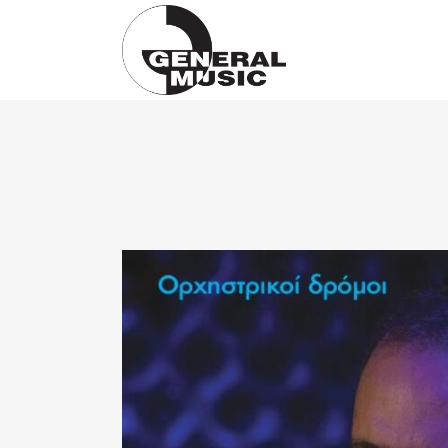
Products
search