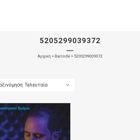
5205299039372
Αρχική
>
Barcode > 5205299039372
αξινόμηση: Τελευταία