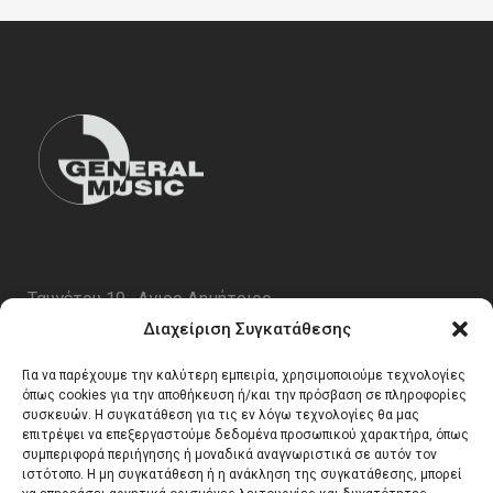
Ταυγέτου 19 , Αγιος Δημήτριος
ΤΚ 17343
Διαχείριση Συγκατάθεσης
Τηλ. 210 5227696
Για να παρέχουμε την καλύτερη εμπειρία, χρησιμοποιούμε τεχνολογίες
email:
info@generalmusic.gr
όπως cookies για την αποθήκευση ή/και την πρόσβαση σε πληροφορίες
συσκευών. Η συγκατάθεση για τις εν λόγω τεχνολογίες θα μας
επιτρέψει να επεξεργαστούμε δεδομένα προσωπικού χαρακτήρα, όπως
συμπεριφορά περιήγησης ή μοναδικά αναγνωριστικά σε αυτόν τον
Ωρες Λειτουργίας:
ιστότοπο. Η μη συγκατάθεση ή η ανάκληση της συγκατάθεσης, μπορεί