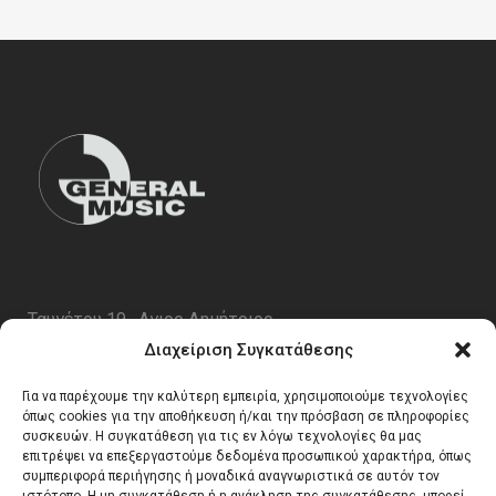
Ταυγέτου 19 , Αγιος Δημήτριος
ΤΚ 17343
Διαχείριση Συγκατάθεσης
Τηλ. 210 5227696
Για να παρέχουμε την καλύτερη εμπειρία, χρησιμοποιούμε τεχνολογίες
email:
info@generalmusic.gr
όπως cookies για την αποθήκευση ή/και την πρόσβαση σε πληροφορίες
συσκευών. Η συγκατάθεση για τις εν λόγω τεχνολογίες θα μας
επιτρέψει να επεξεργαστούμε δεδομένα προσωπικού χαρακτήρα, όπως
συμπεριφορά περιήγησης ή μοναδικά αναγνωριστικά σε αυτόν τον
Ωρες Λειτουργίας: