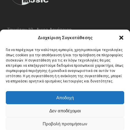
Ταυγέτου 19 , Αγιος Δημήτριος
ΤΚ 17343
Διαχείριση Συγκατάθεσης
Τηλ. 210 5227696
Για να παρέχουμε την καλύτερη εμπειρία, χρησιμοποιούμε τεχνολογίες
email:
info@generalmusic.gr
όπως cookies για την αποθήκευση ή/και την πρόσβαση σε πληροφορίες
συσκευών. Η συγκατάθεση για τις εν λόγω τεχνολογίες θα μας
επιτρέψει να επεξεργαστούμε δεδομένα προσωπικού χαρακτήρα, όπως
συμπεριφορά περιήγησης ή μοναδικά αναγνωριστικά σε αυτόν τον
Ωρες Λειτουργίας:
ιστότοπο. Η μη συγκατάθεση ή η ανάκληση της συγκατάθεσης, μπορεί
να επηρεάσει αρνητικά ορισμένες λειτουργίες και δυνατότητες.
Δευτέρα – Παρασκευή 10:00 – 17:00
Αποδοχή
Δεν αποδέχομαι
Προβολή προτιμήσεων