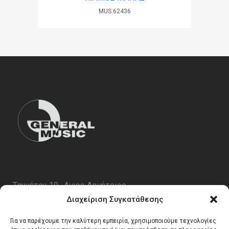
MUS.62436
Ταυγέτου 19 , Αγιος Δημήτριος
ΤΚ 17343
Διαχείριση Συγκατάθεσης
Τηλ. 210 5227696
Για να παρέχουμε την καλύτερη εμπειρία, χρησιμοποιούμε τεχνολογίες
email:
info@generalmusic.gr