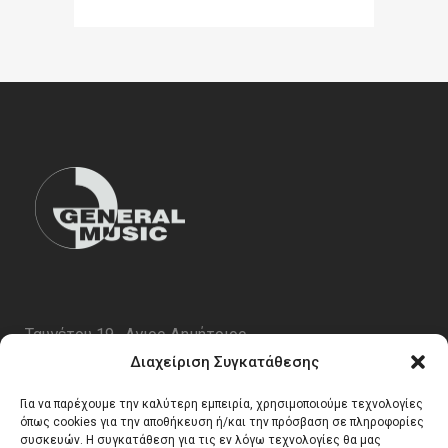
Ταυγέτου 19 , Αγιος Δημήτριος
ΤΚ 17343
Διαχείριση Συγκατάθεσης
Τηλ. 210 5227696
Για να παρέχουμε την καλύτερη εμπειρία, χρησιμοποιούμε τεχνολογίες
email:
info@generalmusic.gr
όπως cookies για την αποθήκευση ή/και την πρόσβαση σε πληροφορίες
συσκευών. Η συγκατάθεση για τις εν λόγω τεχνολογίες θα μας