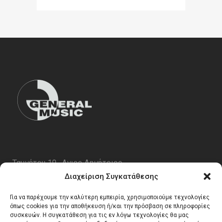
Ταυγέτου 19 , Αγιος Δημήτριος
ΤΚ 17343
Διαχείριση Συγκατάθεσης
Τηλ. 210 5227696
Για να παρέχουμε την καλύτερη εμπειρία, χρησιμοποιούμε τεχνολογίες
email:
info@generalmusic.gr
όπως cookies για την αποθήκευση ή/και την πρόσβαση σε πληροφορίες
συσκευών. Η συγκατάθεση για τις εν λόγω τεχνολογίες θα μας