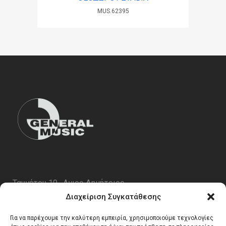
MUS.62395
Ταυγέτου 19 , Αγιος Δημήτριος
ΤΚ 17343
Διαχείριση Συγκατάθεσης
Τηλ. 210 5227696
Για να παρέχουμε την καλύτερη εμπειρία, χρησιμοποιούμε τεχνολογίες
email:
info@generalmusic.gr