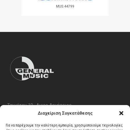
MUS.44799
Ταυγέτου 19 , Αγιος Δημήτριος
ΤΚ 17343
Διαχείριση Συγκατάθεσης
Τηλ. 210 5227696
Για να παρέχουμε την καλύτερη εμπειρία, χρησιμοποιούμε τεχνολογίες
email:
info@generalmusic.gr