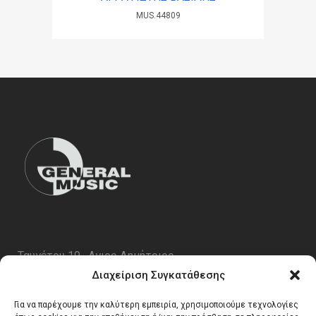
MUS.44809
Ταυγέτου 19 , Αγιος Δημήτριος
ΤΚ 17343
Διαχείριση Συγκατάθεσης
Τηλ. 210 5227696
Για να παρέχουμε την καλύτερη εμπειρία, χρησιμοποιούμε τεχνολογίες
email:
info@generalmusic.gr