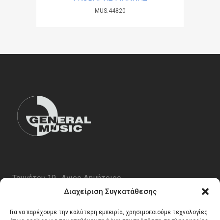
MUS.44820
Ταυγέτου 19 , Αγιος Δημήτριος
ΤΚ 17343
Διαχείριση Συγκατάθεσης
Τηλ. 210 5227696
Για να παρέχουμε την καλύτερη εμπειρία, χρησιμοποιούμε τεχνολογίες
email:
info@generalmusic.gr