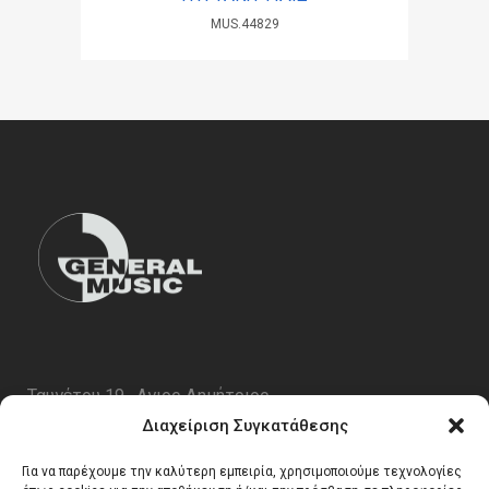
MUS.44829
Ταυγέτου 19 , Αγιος Δημήτριος
ΤΚ 17343
Διαχείριση Συγκατάθεσης
Τηλ. 210 5227696
Για να παρέχουμε την καλύτερη εμπειρία, χρησιμοποιούμε τεχνολογίες
email:
info@generalmusic.gr