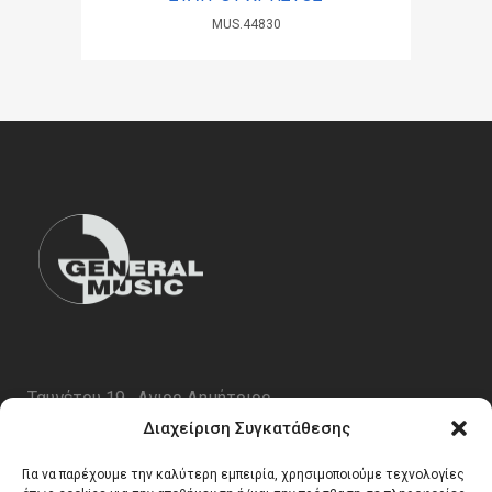
MUS.44830
Ταυγέτου 19 , Αγιος Δημήτριος
ΤΚ 17343
Διαχείριση Συγκατάθεσης
Τηλ. 210 5227696
Για να παρέχουμε την καλύτερη εμπειρία, χρησιμοποιούμε τεχνολογίες
email:
info@generalmusic.gr