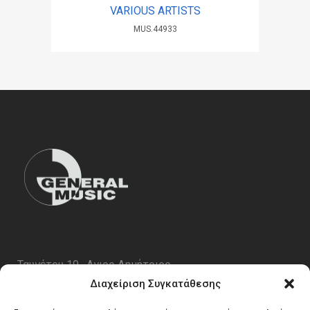
VARIOUS ARTISTS
MUS.44933
Ταυγέτου 19 , Αγιος Δημήτριος
ΤΚ 17343
Διαχείριση Συγκατάθεσης
Τηλ. 210 5227696