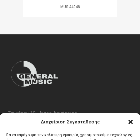
MUS.44948
Ταυγέτου 19 , Αγιος Δημήτριος
ΤΚ 17343
Διαχείριση Συγκατάθεσης
Τηλ. 210 5227696
Για να παρέχουμε την καλύτερη εμπειρία, χρησιμοποιούμε τεχνολογίες
email:
info@generalmusic.gr